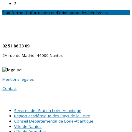
3
Plateforme d'information et d'orientation des bénévoles
CONTACTEZ-NOUS
Par téléphone
02 51 86 33 09
2A rue de Madrid, 44000 Nantes
Mentions légales
Contact
SITES PARTENAIRES
Services de l'Etat en Loire-Atlantique
Région académique des Pays de la Loire
Conseil Départemental de Loire-Atlantique
Ville de Nantes
Ville de Pornichet