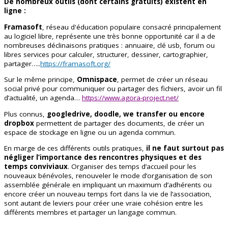
De nombreux outils (dont certains gratuits) existent en
ligne :
Framasoft
, réseau d'éducation populaire consacré principalement
au logiciel libre, représente une très bonne opportunité car il a de
nombreuses déclinaisons pratiques : annuaire, clé usb, forum ou
libres services pour calculer, structurer, dessiner, cartographier,
partager…..
https://framasoft.org/
Sur le même principe,
Omnispace
, permet de créer un réseau
social privé pour communiquer ou partager des fichiers, avoir un fil
d’actualité, un agenda…
https://www.agora-project.net/
Plus connus,
googledrive, doodle, we transfer ou encore
dropbox
permettent de partager des documents, de créer un
espace de stockage en ligne ou un agenda commun.
En marge de ces différents outils pratiques,
il ne faut surtout pas
négliger l’importance des rencontres physiques et des
temps conviviaux
. Organiser des temps d’accueil pour les
nouveaux bénévoles, renouveler le mode d’organisation de son
assemblée générale en impliquant un maximum d’adhérents ou
encore créer un nouveau temps fort dans la vie de l’association,
sont autant de leviers pour créer une vraie cohésion entre les
différents membres et partager un langage commun.