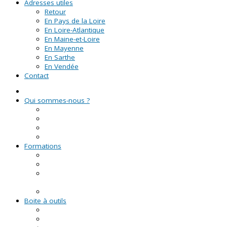
Adresses utiles
Retour
En Pays de la Loire
En Loire-Atlantique
En Maine-et-Loire
En Mayenne
En Sarthe
En Vendée
Contact
Qui sommes-nous ?
La Ligue de l'enseignement
Le CRVA des Pays de la Loire
GUID'ASSO
L'équipe
Formations
Formation Lire et Faire Lire
Formation des bénévoles associatifs
Le Certificat de Formation à la Gestion Associative
(CFGA)
Formations civiques et citoyennes (FCC)
Boite à outils
Fiches pratiques
Documents types