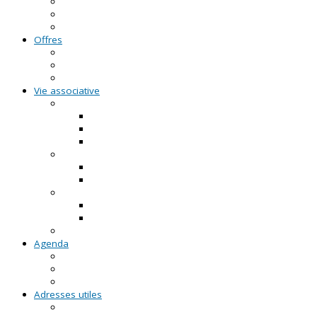
Guide Pratique de l'Association
FAQ - Questions/Réponses
Location d'outils pédagogiques
Offres
Emplois
Missions de services civiques
Stages
Vie associative
On créé notre asso
Comment faire ?
Le projet associatif
Les documents types
On gère notre asso
Actualités
Notre accompagnement à la gestion
On emploie dans notre asso
Actualités sur l'emploi
Notre accompagnement à l'emploi
Appels à projets
Agenda
Permanences du CRVA
RDV asso du CRVA
Temps forts
Adresses utiles
En Pays de la Loire