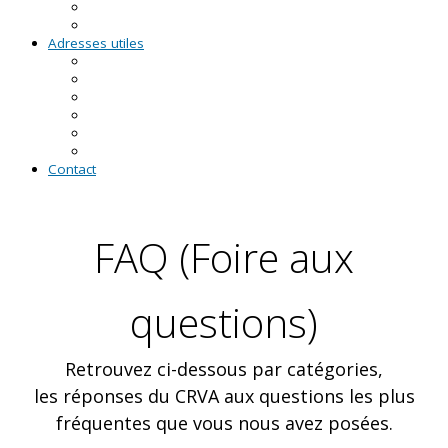
RDV asso du CRVA
Temps forts
Adresses utiles
En Pays de la Loire
En Loire-Atlantique
En Maine-et-Loire
En Mayenne
En Sarthe
En Vendée
Contact
FAQ (Foire aux
questions)
Retrouvez ci-dessous par catégories,
les réponses du CRVA aux questions les plus
fréquentes que vous nous avez posées.