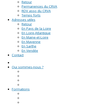
Retour
Permanences du CRVA
RDV asso du CRVA
Temps forts
Adresses utiles
Retour
En Pays de la Loire
En Loire-Atlantique
En Maine-et-Loire
En Mayenne
En Sarthe
En Vendée
Contact
Qui sommes-nous ?
La Ligue de l'enseignement
Le CRVA des Pays de la Loire
GUID'ASSO
L'équipe
Formations
Formation Lire et Faire Lire
Formation des bénévoles associatifs
Le Certificat de Formation à la Gestion Associative
(CFGA)