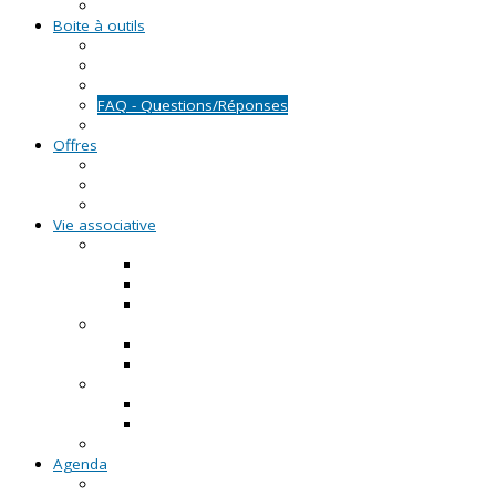
Formations civiques et citoyennes (FCC)
Boite à outils
Fiches pratiques
Documents types
Guide Pratique de l'Association
FAQ - Questions/Réponses
Location d'outils pédagogiques
Offres
Emplois
Missions de services civiques
Stages
Vie associative
On créé notre asso
Comment faire ?
Le projet associatif
Les documents types
On gère notre asso
Actualités
Notre accompagnement à la gestion
On emploie dans notre asso
Actualités sur l'emploi
Notre accompagnement à l'emploi
Appels à projets
Agenda
Permanences du CRVA