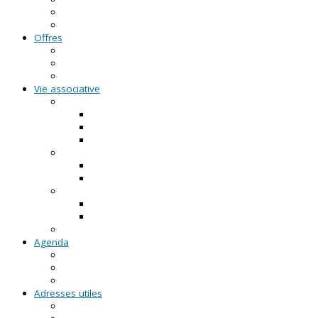
FAQ - Questions/Réponses
Location d'outils pédagogiques
Offres
Emplois
Missions de services civiques
Stages
Vie associative
On créé notre asso
Comment faire ?
Le projet associatif
Les documents types
On gère notre asso
Actualités
Notre accompagnement à la gestion
On emploie dans notre asso
Actualités sur l'emploi
Notre accompagnement à l'emploi
Appels à projets
Agenda
Permanences du CRVA
RDV asso du CRVA
Temps forts
Adresses utiles
En Pays de la Loire