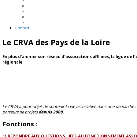
En Loire-Atlantique
En Maine-et-Loire
En Mayenne
En Sarthe
En Vendée
Contact
Le CRVA des Pays de la Loire
En plus d'animer son réseau d'associations affiliées, la ligue de
régionale.
Le CRVA a pour objet de soutenir la vie associative dans une démarche d’é
porteurs de projets
depuis 2008.
Fonctions :
1) REPONDRE AUX QUESTIONS LIEES AU FONCTIONNEMENT ASSO