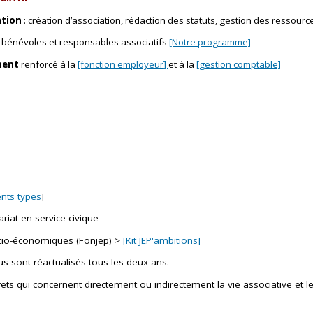
ation
: création d’association, rédaction des statuts, gestion des ressource
bénévoles et responsables associatifs
[Notre programme]
ent
renforcé à la
[fonction employeur]
et à la
[gestion comptable]
ts types
]
ariat en service civique
cio-économiques (Fonjep) >
[Kit JEP'ambitions]
us sont réactualisés tous les deux ans.
rets qui concernent directement ou indirectement la vie associative et les