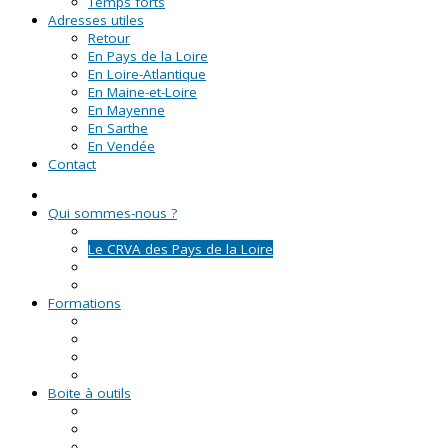
Temps forts
Adresses utiles
Retour
En Pays de la Loire
En Loire-Atlantique
En Maine-et-Loire
En Mayenne
En Sarthe
En Vendée
Contact
Qui sommes-nous ?
La Ligue de l'enseignement
Le CRVA des Pays de la Loire
GUID'ASSO
L'équipe
Formations
Formation Lire et Faire Lire
Formation des bénévoles associatifs
Le Certificat de Formation à la Gestion Associative (CFGA
Formations civiques et citoyennes (FCC)
Boite à outils
Fiches pratiques
Documents types
Guide Pratique de l'Association