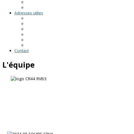
RDV asso du CRVA
Temps forts
Adresses utiles
En Pays de la Loire
En Loire-Atlantique
En Maine-et-Loire
En Mayenne
En Sarthe
En Vendée
Contact
L'équipe