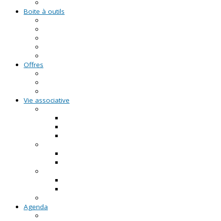
Formations civiques et citoyennes (FCC)
Boite à outils
Fiches pratiques
Documents types
Guide Pratique de l'Association
FAQ - Questions/Réponses
Location d'outils pédagogiques
Offres
Emplois
Missions de services civiques
Stages
Vie associative
On créé notre asso
Comment faire ?
Le projet associatif
Les documents types
On gère notre asso
Actualités
Notre accompagnement à la gestion
On emploie dans notre asso
Actualités sur l'emploi
Notre accompagnement à l'emploi
Appels à projets
Agenda
Permanences du CRVA