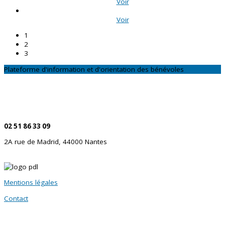
Voir
Voir
1
2
3
Plateforme d'information et d'orientation des bénévoles
CONTACTEZ-NOUS
Par téléphone
02 51 86 33 09
2A rue de Madrid, 44000 Nantes
Mentions légales
Contact
SITES PARTENAIRES