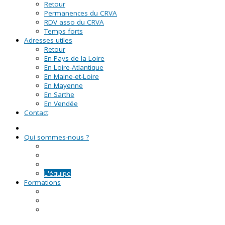
Retour
Permanences du CRVA
RDV asso du CRVA
Temps forts
Adresses utiles
Retour
En Pays de la Loire
En Loire-Atlantique
En Maine-et-Loire
En Mayenne
En Sarthe
En Vendée
Contact
Qui sommes-nous ?
La Ligue de l'enseignement
Le CRVA des Pays de la Loire
GUID'ASSO
L'équipe
Formations
Formation Lire et Faire Lire
Formation des bénévoles associatifs
Le Certificat de Formation à la Gestion Associative
(CFGA)