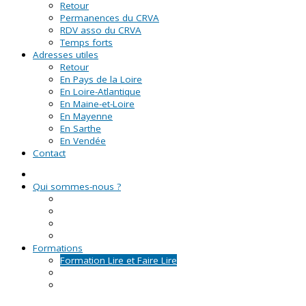
Retour
Permanences du CRVA
RDV asso du CRVA
Temps forts
Adresses utiles
Retour
En Pays de la Loire
En Loire-Atlantique
En Maine-et-Loire
En Mayenne
En Sarthe
En Vendée
Contact
Qui sommes-nous ?
La Ligue de l'enseignement
Le CRVA des Pays de la Loire
GUID'ASSO
L'équipe
Formations
Formation Lire et Faire Lire
Formation des bénévoles associatifs
Le Certificat de Formation à la Gestion Associative
(CFGA)