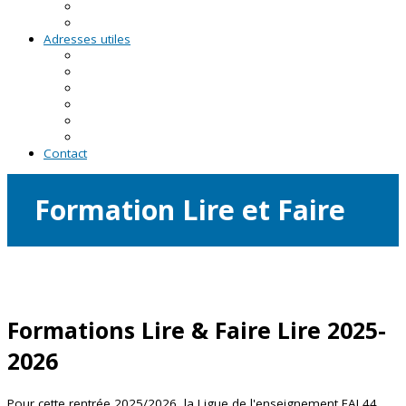
RDV asso du CRVA
Temps forts
Adresses utiles
En Pays de la Loire
En Loire-Atlantique
En Maine-et-Loire
En Mayenne
En Sarthe
En Vendée
Contact
Formation Lire et Faire
Lire
Formations Lire & Faire Lire 2025-
2026
Pour cette rentrée 2025/2026, la Ligue de l'enseignement FAL44