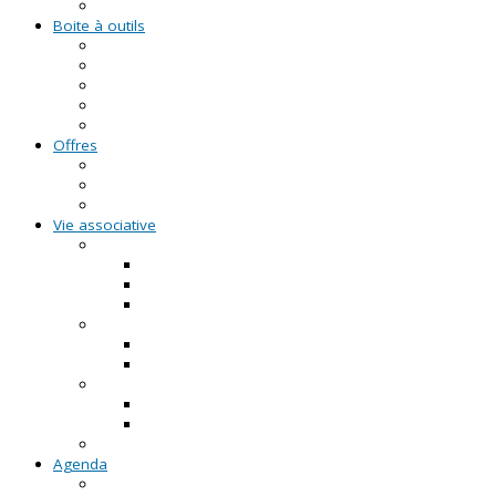
Formations civiques et citoyennes (FCC)
Boite à outils
Fiches pratiques
Documents types
Guide Pratique de l'Association
FAQ - Questions/Réponses
Location d'outils pédagogiques
Offres
Emplois
Missions de services civiques
Stages
Vie associative
On créé notre asso
Comment faire ?
Le projet associatif
Les documents types
On gère notre asso
Actualités
Notre accompagnement à la gestion
On emploie dans notre asso
Actualités sur l'emploi
Notre accompagnement à l'emploi
Appels à projets
Agenda
Permanences du CRVA