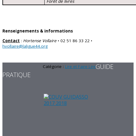
Forêt de livres
Renseignements & informations
Contact
:
Hortense Vollaire
• 02 51 86 33 22 •
hvollaire@laligue44.org
GUIDE
Imprimer
E-mail
Catégorie :
Lire et Faire Lire
PRATIQUE