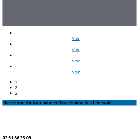
Voir
Voir
Voir
Voir
1
2
3
Plateforme d'information et d'orientation des bénévoles
CONTACTEZ-NOUS
Par téléphone
02 51 86 33 09