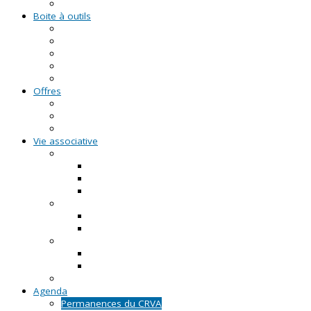
Formations civiques et citoyennes (FCC)
Boite à outils
Fiches pratiques
Documents types
Guide Pratique de l'Association
FAQ - Questions/Réponses
Location d'outils pédagogiques
Offres
Emplois
Missions de services civiques
Stages
Vie associative
On créé notre asso
Comment faire ?
Le projet associatif
Les documents types
On gère notre asso
Actualités
Notre accompagnement à la gestion
On emploie dans notre asso
Actualités sur l'emploi
Notre accompagnement à l'emploi
Appels à projets
Agenda
Permanences du CRVA