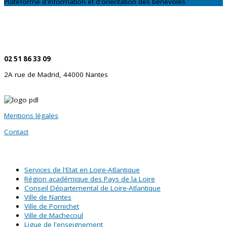
Plateforme d'information et d'orientation des bénévoles
CONTACTEZ-NOUS
Par téléphone
02 51 86 33 09
2A rue de Madrid, 44000 Nantes
Mentions légales
Contact
SITES PARTENAIRES
Services de l'Etat en Loire-Atlantique
Région académique des Pays de la Loire
Conseil Départemental de Loire-Atlantique
Ville de Nantes
Ville de Pornichet
Ville de Machecoul
Ligue de l'enseignement