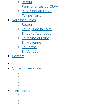
Retour
Permanences du CRVA
RDV asso du CRVA
Temps forts
Adresses utiles
Retour
En Pays de la Loire
En Loire-Atlantique
En Maine-et-Loire
En Mayenne
En Sarthe
En Vendée
Contact
Qui sommes-nous ?
La Ligue de l'enseignement
Le CRVA des Pays de la Loire
GUID'ASSO
L'équipe
Formations
Formation Lire et Faire Lire
Formation des bénévoles associatifs
Le Certificat de Formation à la Gestion Associative
(CFGA)