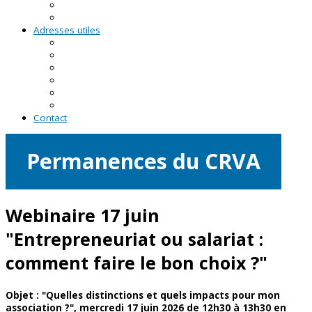
RDV asso du CRVA
Temps forts
Adresses utiles
En Pays de la Loire
En Loire-Atlantique
En Maine-et-Loire
En Mayenne
En Sarthe
En Vendée
Contact
Permanences du CRVA
Webinaire 17 juin
"Entrepreneuriat ou salariat :
comment faire le bon choix ?"
Objet : "Quelles distinctions et quels impacts pour mon
association ?
",
m
ercredi
17 juin 2026
de
12h
30
à
13h
30
e
n