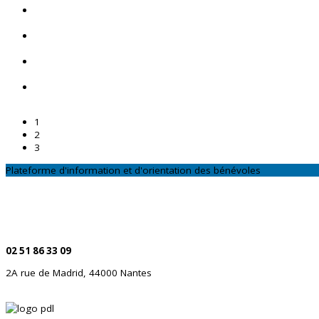
1
2
3
Plateforme d'information et d'orientation des bénévoles
CONTACTEZ-NOUS
Par téléphone
02 51 86 33 09
2A rue de Madrid, 44000 Nantes