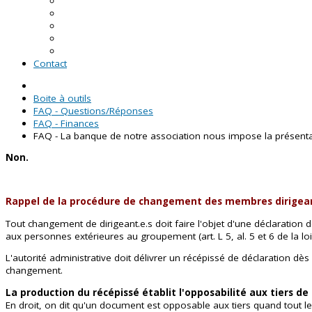
En Loire-Atlantique
En Maine-et-Loire
En Mayenne
En Sarthe
En Vendée
Contact
Boite à outils
FAQ - Questions/Réponses
FAQ - Finances
FAQ - La banque de notre association nous impose la présentat
Non.
Rappel de la procédure de changement des membres dirigeant
Tout changement de dirigeant.e.s doit faire l'objet d'une déclaration 
aux personnes extérieures au groupement (art. L 5, al. 5 et 6 de la loi
L'autorité administrative doit délivrer un récépissé de déclaration dè
changement.
La production du récépissé établit l'opposabilité aux tiers d
En droit, on dit qu'un document est opposable aux tiers quand tout l