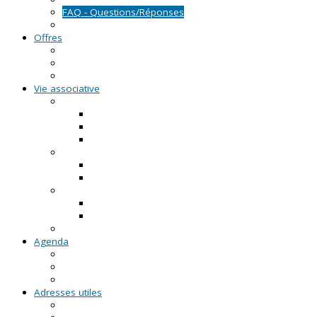
FAQ - Questions/Réponses
Location d'outils pédagogiques
Offres
Emplois
Missions de services civiques
Stages
Vie associative
On créé notre asso
Comment faire ?
Le projet associatif
Les documents types
On gère notre asso
Actualités
Notre accompagnement à la gestion
On emploie dans notre asso
Actualités sur l'emploi
Notre accompagnement à l'emploi
Appels à projets
Agenda
Permanences du CRVA
RDV asso du CRVA
Temps forts
Adresses utiles
En Pays de la Loire