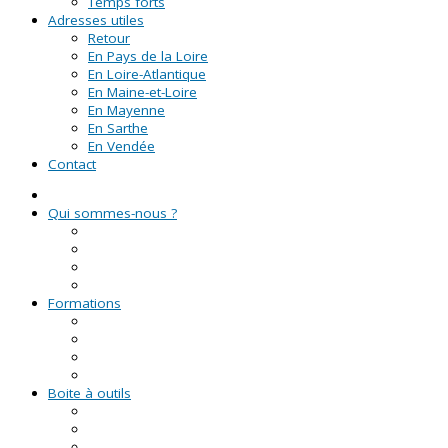
Temps forts
Adresses utiles
Retour
En Pays de la Loire
En Loire-Atlantique
En Maine-et-Loire
En Mayenne
En Sarthe
En Vendée
Contact
Qui sommes-nous ?
La Ligue de l'enseignement
Le CRVA des Pays de la Loire
GUID'ASSO
L'équipe
Formations
Formation Lire et Faire Lire
Formation des bénévoles associatifs
Le Certificat de Formation à la Gestion Associative (CFGA
Formations civiques et citoyennes (FCC)
Boite à outils
Fiches pratiques
Documents types
Guide Pratique de l'Association