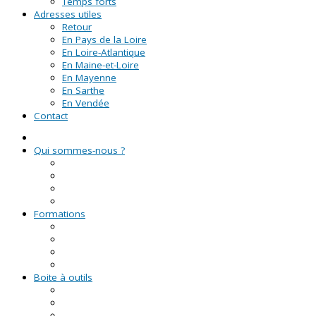
Temps forts
Adresses utiles
Retour
En Pays de la Loire
En Loire-Atlantique
En Maine-et-Loire
En Mayenne
En Sarthe
En Vendée
Contact
Qui sommes-nous ?
La Ligue de l'enseignement
Le CRVA des Pays de la Loire
GUID'ASSO
L'équipe
Formations
Formation Lire et Faire Lire
Formation des bénévoles associatifs
Le Certificat de Formation à la Gestion Associative (CFGA
Formations civiques et citoyennes (FCC)
Boite à outils
Fiches pratiques
Documents types
Guide Pratique de l'Association