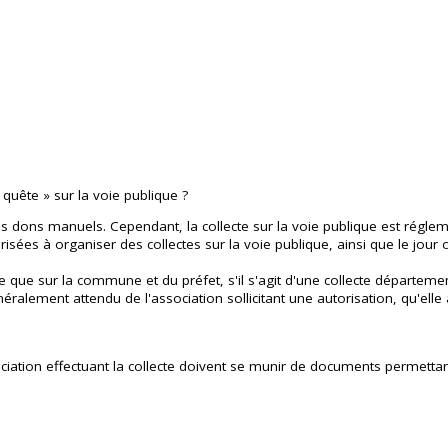
quête » sur la voie publique ?
 des dons manuels. Cependant, la collecte sur la voie publique est régle
orisées à organiser des collectes sur la voie publique, ainsi que le jour 
ectuée que sur la commune et du préfet, s'il s'agit d'une collecte départ
éralement attendu de l'association sollicitant une autorisation, qu'elle a
ion effectuant la collecte doivent se munir de documents permettant de 