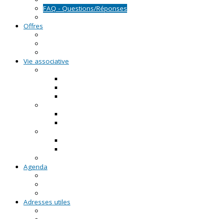
FAQ - Questions/Réponses
Location d'outils pédagogiques
Offres
Emplois
Missions de services civiques
Stages
Vie associative
On créé notre asso
Comment faire ?
Le projet associatif
Les documents types
On gère notre asso
Actualités
Notre accompagnement à la gestion
On emploie dans notre asso
Actualités sur l'emploi
Notre accompagnement à l'emploi
Appels à projets
Agenda
Permanences du CRVA
RDV asso du CRVA
Temps forts
Adresses utiles
En Pays de la Loire