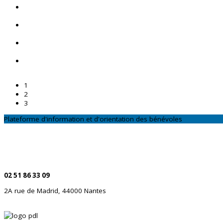
1
2
3
Plateforme d'information et d'orientation des bénévoles
CONTACTEZ-NOUS
Par téléphone
02 51 86 33 09
2A rue de Madrid, 44000 Nantes