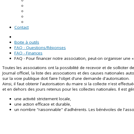
En Loire-Atlantique
En Maine-et-Loire
En Mayenne
En Sarthe
En Vendée
Contact
Boite à outils
FAQ - Questions/Réponses
FAQ - Finances
FAQ - Pour financer notre association, peut-on organiser une « 
Toutes les associations ont la possibilité de recevoir et de solliciter
Journal officiel, la liste des associations et des causes nationales aut
sur la voie publique doit faire l'objet d'une demande d'autorisation.
Ainsi, il faut obtenir l'autorisation du maire si la collecte n'est eff
et en dehors des jours retenus pour les collectes nationales. Il est gén
une activité strictement locale,
une action efficace et durable,
un nombre "raisonnable" d'adhérents. Les bénévoles de l'associat