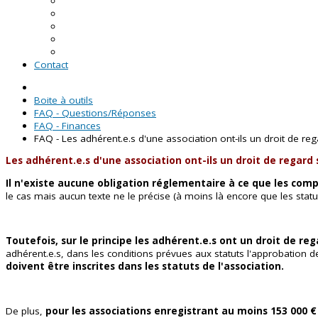
En Loire-Atlantique
En Maine-et-Loire
En Mayenne
En Sarthe
En Vendée
Contact
Boite à outils
FAQ - Questions/Réponses
FAQ - Finances
FAQ - Les adhérent.e.s d'une association ont-ils un droit de re
Les adhérent.e.s d'une association ont-ils un droit de regard 
Il n'existe aucune obligation réglementaire à ce que les com
le cas mais aucun texte ne le précise (à moins là encore que les statut
Toutefois, sur le principe les adhérent.e.s ont un droit de 
adhérent.e.s, dans les conditions prévues aux statuts l'approbation 
doivent être inscrites dans les statuts de l'association.
De plus,
pour les associations enregistrant au moins 153 000 