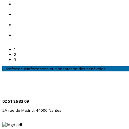
1
2
3
Plateforme d'information et d'orientation des bénévoles
CONTACTEZ-NOUS
Par téléphone
02 51 86 33 09
2A rue de Madrid, 44000 Nantes