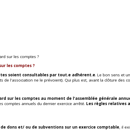
gard sur les comptes ?
sur les comptes ?
ptes soient consultables par tout.e adhérent.e
. Le bon sens et u
s de l'association ne le prévoient). Qui plus est, avant la clôture des c
regard sur les comptes au moment de l'assemblée générale annu
des comptes annuels du dernier exercice arrêté.
Les règles relatives
€ de dons et/ ou de subventions sur un exercice comptable
, il e