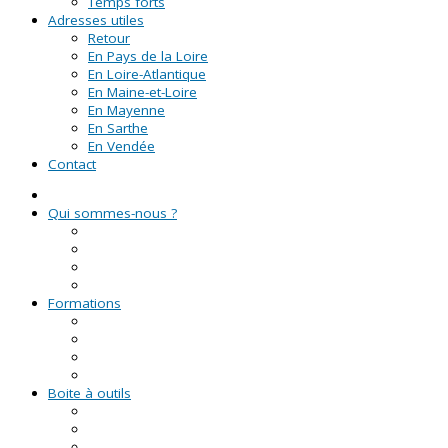
Temps forts
Adresses utiles
Retour
En Pays de la Loire
En Loire-Atlantique
En Maine-et-Loire
En Mayenne
En Sarthe
En Vendée
Contact
Qui sommes-nous ?
La Ligue de l'enseignement
Le CRVA des Pays de la Loire
GUID'ASSO
L'équipe
Formations
Formation Lire et Faire Lire
Formation des bénévoles associatifs
Le Certificat de Formation à la Gestion Associative (CFGA
Formations civiques et citoyennes (FCC)
Boite à outils
Fiches pratiques
Documents types
Guide Pratique de l'Association