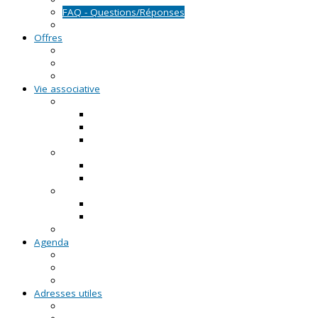
FAQ - Questions/Réponses
Location d'outils pédagogiques
Offres
Emplois
Missions de services civiques
Stages
Vie associative
On créé notre asso
Comment faire ?
Le projet associatif
Les documents types
On gère notre asso
Actualités
Notre accompagnement à la gestion
On emploie dans notre asso
Actualités sur l'emploi
Notre accompagnement à l'emploi
Appels à projets
Agenda
Permanences du CRVA
RDV asso du CRVA
Temps forts
Adresses utiles
En Pays de la Loire