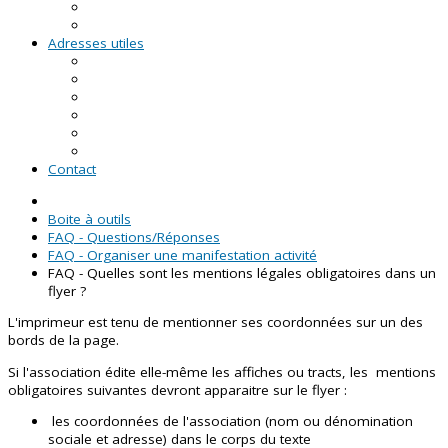
RDV asso du CRVA
Temps forts
Adresses utiles
En Pays de la Loire
En Loire-Atlantique
En Maine-et-Loire
En Mayenne
En Sarthe
En Vendée
Contact
Boite à outils
FAQ - Questions/Réponses
FAQ - Organiser une manifestation activité
FAQ - Quelles sont les mentions légales obligatoires dans un
flyer ?
L'imprimeur est tenu de mentionner ses coordonnées sur un des
bords de la page.
Si l'association édite elle-même les affiches ou tracts, les mentions
obligatoires suivantes devront apparaitre sur le flyer :
les coordonnées de l'association (nom ou dénomination
sociale et adresse) dans le corps du texte