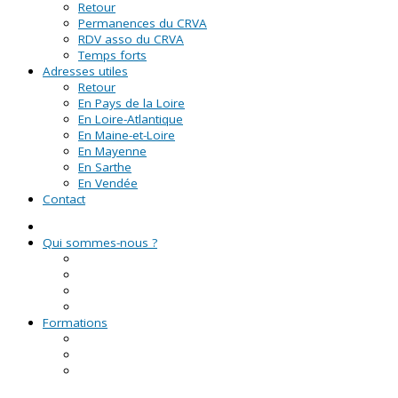
Retour
Permanences du CRVA
RDV asso du CRVA
Temps forts
Adresses utiles
Retour
En Pays de la Loire
En Loire-Atlantique
En Maine-et-Loire
En Mayenne
En Sarthe
En Vendée
Contact
Qui sommes-nous ?
La Ligue de l'enseignement
Le CRVA des Pays de la Loire
GUID'ASSO
L'équipe
Formations
Formation Lire et Faire Lire
Formation des bénévoles associatifs
Le Certificat de Formation à la Gestion Associative
(CFGA)