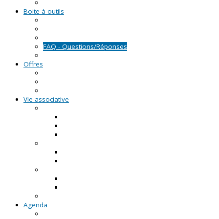
Formations civiques et citoyennes (FCC)
Boite à outils
Fiches pratiques
Documents types
Guide Pratique de l'Association
FAQ - Questions/Réponses
Location d'outils pédagogiques
Offres
Emplois
Missions de services civiques
Stages
Vie associative
On créé notre asso
Comment faire ?
Le projet associatif
Les documents types
On gère notre asso
Actualités
Notre accompagnement à la gestion
On emploie dans notre asso
Actualités sur l'emploi
Notre accompagnement à l'emploi
Appels à projets
Agenda
Permanences du CRVA