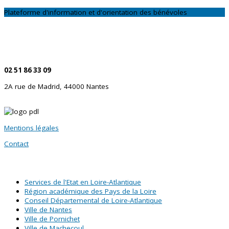
Plateforme d'information et d'orientation des bénévoles
CONTACTEZ-NOUS
Par téléphone
02 51 86 33 09
2A rue de Madrid, 44000 Nantes
Mentions légales
Contact
SITES PARTENAIRES
Services de l'Etat en Loire-Atlantique
Région académique des Pays de la Loire
Conseil Départemental de Loire-Atlantique
Ville de Nantes
Ville de Pornichet
Ville de Machecoul