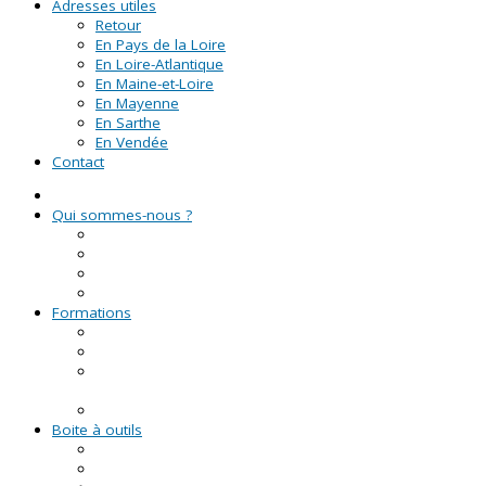
Adresses utiles
Retour
En Pays de la Loire
En Loire-Atlantique
En Maine-et-Loire
En Mayenne
En Sarthe
En Vendée
Contact
Qui sommes-nous ?
La Ligue de l'enseignement
Le CRVA des Pays de la Loire
GUID'ASSO
L'équipe
Formations
Formation Lire et Faire Lire
Formation des bénévoles associatifs
Le Certificat de Formation à la Gestion Associative
(CFGA)
Formations civiques et citoyennes (FCC)
Boite à outils
Fiches pratiques
Documents types