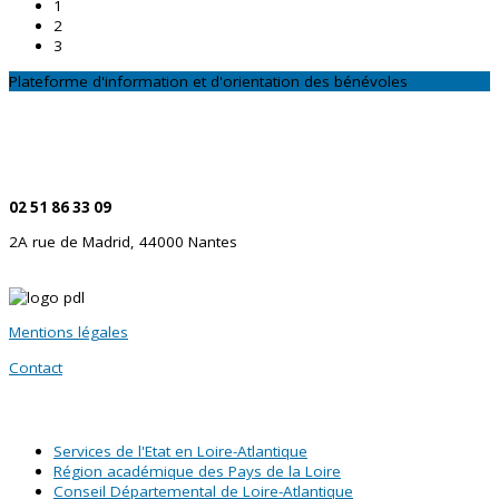
1
2
3
Plateforme d'information et d'orientation des bénévoles
CONTACTEZ-NOUS
Par téléphone
02 51 86 33 09
2A rue de Madrid, 44000 Nantes
Mentions légales
Contact
SITES PARTENAIRES
Services de l'Etat en Loire-Atlantique
Région académique des Pays de la Loire
Conseil Départemental de Loire-Atlantique