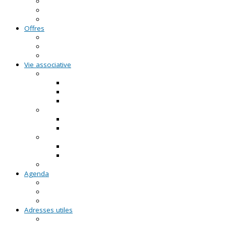
Guide Pratique de l'Association
FAQ - Questions/Réponses
Location d'outils pédagogiques
Offres
Emplois
Missions de services civiques
Stages
Vie associative
On créé notre asso
Comment faire ?
Le projet associatif
Les documents types
On gère notre asso
Actualités
Notre accompagnement à la gestion
On emploie dans notre asso
Actualités sur l'emploi
Notre accompagnement à l'emploi
Appels à projets
Agenda
Permanences du CRVA
RDV asso du CRVA
Temps forts
Adresses utiles
En Pays de la Loire