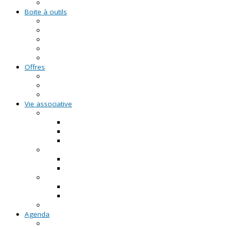
Formations civiques et citoyennes (FCC)
Boite à outils
Fiches pratiques
Documents types
Guide Pratique de l'Association
FAQ - Questions/Réponses
Location d'outils pédagogiques
Offres
Emplois
Missions de services civiques
Stages
Vie associative
On créé notre asso
Comment faire ?
Le projet associatif
Les documents types
On gère notre asso
Actualités
Notre accompagnement à la gestion
On emploie dans notre asso
Actualités sur l'emploi
Notre accompagnement à l'emploi
Appels à projets
Agenda
Permanences du CRVA