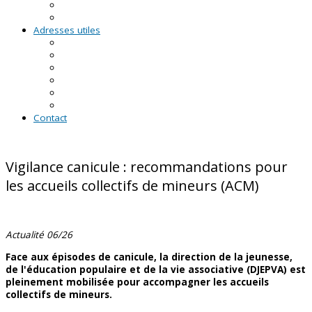
RDV asso du CRVA
Temps forts
Adresses utiles
En Pays de la Loire
En Loire-Atlantique
En Maine-et-Loire
En Mayenne
En Sarthe
En Vendée
Contact
Vigilance canicule : recommandations pour
les accueils collectifs de mineurs (ACM)
Actualité 06/26
Face aux épisodes de canicule, la direction de la jeunesse,
de l'éducation populaire et de la vie associative (DJEPVA) est
pleinement mobilisée pour accompagner les accueils
collectifs de mineurs.