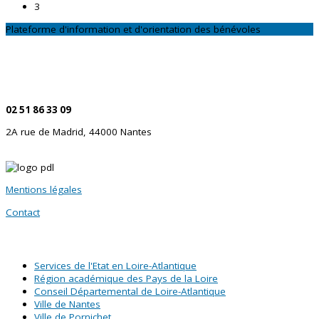
3
Plateforme d'information et d'orientation des bénévoles
CONTACTEZ-NOUS
Par téléphone
02 51 86 33 09
2A rue de Madrid, 44000 Nantes
Mentions légales
Contact
SITES PARTENAIRES
Services de l'Etat en Loire-Atlantique
Région académique des Pays de la Loire
Conseil Départemental de Loire-Atlantique
Ville de Nantes
Ville de Pornichet