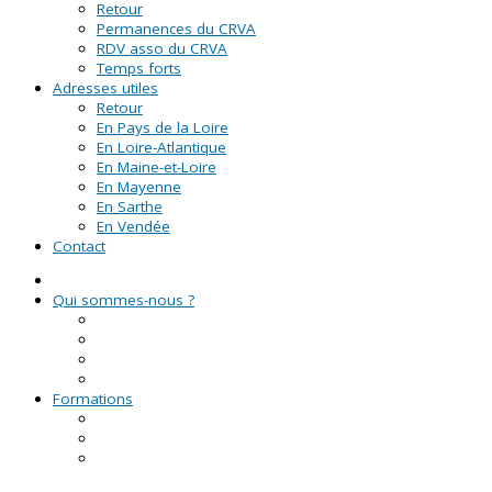
Retour
Permanences du CRVA
RDV asso du CRVA
Temps forts
Adresses utiles
Retour
En Pays de la Loire
En Loire-Atlantique
En Maine-et-Loire
En Mayenne
En Sarthe
En Vendée
Contact
Qui sommes-nous ?
La Ligue de l'enseignement
Le CRVA des Pays de la Loire
GUID'ASSO
L'équipe
Formations
Formation Lire et Faire Lire
Formation des bénévoles associatifs
Le Certificat de Formation à la Gestion Associative
(CFGA)