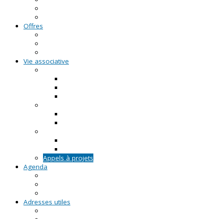
FAQ - Questions/Réponses
Location d'outils pédagogiques
Offres
Emplois
Missions de services civiques
Stages
Vie associative
On créé notre asso
Comment faire ?
Le projet associatif
Les documents types
On gère notre asso
Actualités
Notre accompagnement à la gestion
On emploie dans notre asso
Actualités sur l'emploi
Notre accompagnement à l'emploi
Appels à projets
Agenda
Permanences du CRVA
RDV asso du CRVA
Temps forts
Adresses utiles
En Pays de la Loire