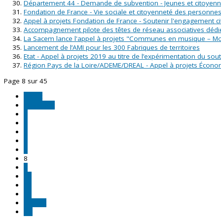
Département 44 - Demande de subvention - Jeunes et citoyenn
Fondation de France - Vie sociale et citoyenneté des personne
Appel à projets Fondation de France - Soutenir l'engagement c
Accompagnement pilote des têtes de réseau associatives dédié
La Sacem lance l'appel à projets "Communes en musique – Mo
Lancement de l’AMI pour les 300 Fabriques de territoires
Etat - Appel à projets 2019 au titre de l’expérimentation du so
Région Pays de la Loire/ADEME/DREAL - Appel à projets Économ
Page 8 sur 45
Début
Précédent
3
4
5
6
7
8
9
10
11
12
Suivant
Fin