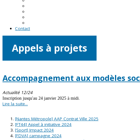
En Loire-Atlantique
En Maine-et-Loire
En Mayenne
En Sarthe
En Vendée
Contact
Appels à projets
Accompagnement aux modèles soc
Actualité 12/24
Inscription jusqu'au 24 janvier 2025 à midi.
Lire la suite...
[Nantes Métropole] AAP Contrat Ville 2025
[FT44] Appel à initiative 2024
[Sport] Impact 2024
[FDVA] campagne 2024