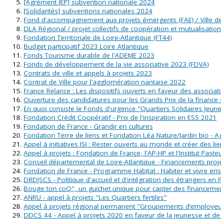
[Agrément JEP] subvention nationale 2024
[Solidarités] subventions nationales 2024
Fond d'accompagnement aux projets émergents (FAE) / Ville d
DLA Régional / projet collectifs de coopération et mutualisation
Fondation Territoriale de Loire-Atlantique (FT44)
Budget participatif 2023 Loire Atlantique
Fonds Tourisme durable de l'ADEME 2023
Fonds de développement de la vie associative 2023 (FDVA)
Contrats de ville et appels à projets 2023
Contrat de Ville pour l'agglomération nantaise 2022
France Relance : Les dispositifs ouverts en faveur des associat
Ouverture des candidatures pour les Grands Prix de la finance 
En quoi consiste le Fonds d'urgence "Quartiers Solidaires Jeun
Fondation Crédit Coopératif - Prix de l'inspiration en ESS 2021
Fondation de France - Grandir en cultures
Fondation Terre de liens et Fondation Léa Nature/Jardin bio - Agi
Appel à initiatives ISI : Rester ouverts au monde et créer des li
Appel à projets : Fondation de France, l'AP-HP et l'Institut Past
Conseil départemental de Loire-Atlantique - Financements projet
Fondation de France - Programme Habitat : Habiter et vivre ens
DRDJSCS - Politique d'accueil et d'intégration des étrangers en 
Bouge ton coQ", un guichet unique pour capter des financemen
ANRU - appel à projets "Les Quartiers fertiles"
Appel à projets régional permanent "Groupements d’employeurs
DDCS 44 - Appel à projets 2020 en faveur de la jeunesse et de 