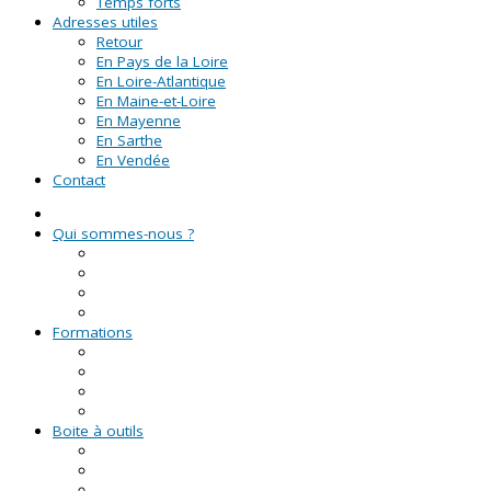
Temps forts
Adresses utiles
Retour
En Pays de la Loire
En Loire-Atlantique
En Maine-et-Loire
En Mayenne
En Sarthe
En Vendée
Contact
Qui sommes-nous ?
La Ligue de l'enseignement
Le CRVA des Pays de la Loire
GUID'ASSO
L'équipe
Formations
Formation Lire et Faire Lire
Formation des bénévoles associatifs
Le Certificat de Formation à la Gestion Associative (CFGA
Formations civiques et citoyennes (FCC)
Boite à outils
Fiches pratiques
Documents types
Guide Pratique de l'Association