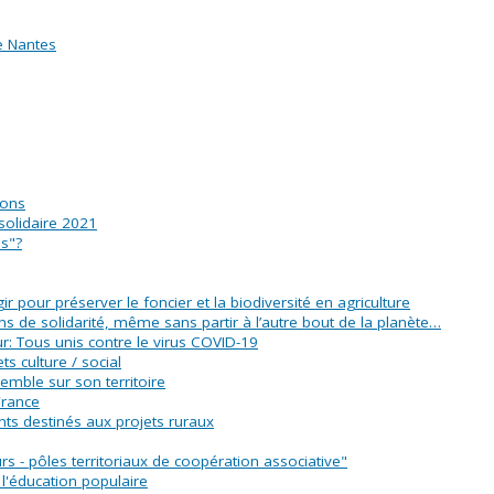
e Nantes
ions
solidaire 2021
es"?
r pour préserver le foncier et la biodiversité en agriculture
ens de solidarité, même sans partir à l’autre bout de la planète…
eur: Tous unis contre le virus COVID-19
s culture / social
emble sur son territoire
France
ts destinés aux projets ruraux
 - pôles territoriaux de coopération associative"
l'éducation populaire