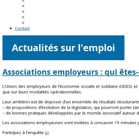
En Loire-Atlantique
En Maine-et-Loire
En Mayenne
En Sarthe
En Vendée
Contact
Actualités sur l'emploi
Associations employeurs : qui êtes
L’Union des employeurs de l’économie sociale et solidaire (UDES) e
que sur leurs modalités opérationnelles.
Leur ambition est de disposer d’un ensemble de résultats structurants e
– de propositions d’évolution de la législation, qui pourront porter 
– de bonnes pratiques développées par le monde associatif autour d
Les associations employeuses sont invitées à consacrer 15 minutes 
Participez à l’enquête
ici