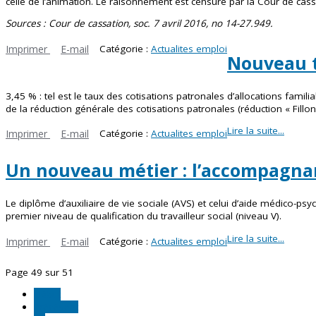
celle de l’animation. Le raisonnement est censuré par la Cour de cassat
Sources : Cour de cassation, soc. 7 avril 2016, no 14-27.949.
Imprimer
E-mail
Catégorie :
Actualites emploi
Nouveau t
3,45 % : tel est le taux des cotisations patronales d’allocations fami
de la réduction générale des cotisations patronales (réduction « Fillon 
Lire la suite...
Imprimer
E-mail
Catégorie :
Actualites emploi
Un nouveau métier : l’accompagnan
Le diplôme d’auxiliaire de vie sociale (AVS) et celui d’aide médico-ps
premier niveau de qualification du travailleur social (niveau V).
Lire la suite...
Imprimer
E-mail
Catégorie :
Actualites emploi
Page 49 sur 51
Début
Précédent