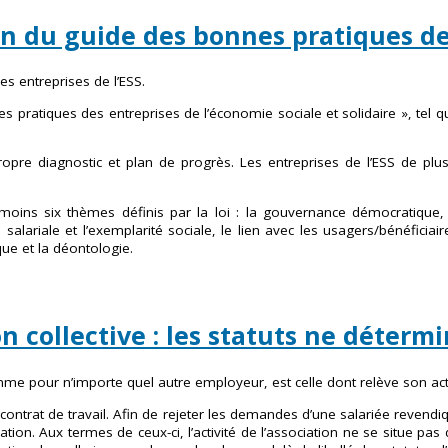
on du guide des bonnes pratiques des
s entreprises de l’ESS.
ratiques des entreprises de l’économie sociale et solidaire », tel que d
propre diagnostic et plan de progrès. Les entreprises de l’ESS de pl
s six thèmes définis par la loi : la gouvernance démocratique, la c
 salariale et l’exemplarité sociale, le lien avec les usagers/bénéficiair
que et la déontologie.
 collective : les statuts ne détermin
me pour n’importe quel autre employeur, est celle dont relève son activ
u contrat de travail. Afin de rejeter les demandes d’une salariée revendi
ation. Aux termes de ceux-ci, l’activité de l’association ne se situe pa