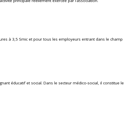
ctivité principale réellement exercée par l’association.
érieures à 3,5 Smic et pour tous les employeurs entrant dans le champ
ant éducatif et social. Dans le secteur médico-social, il constitue le