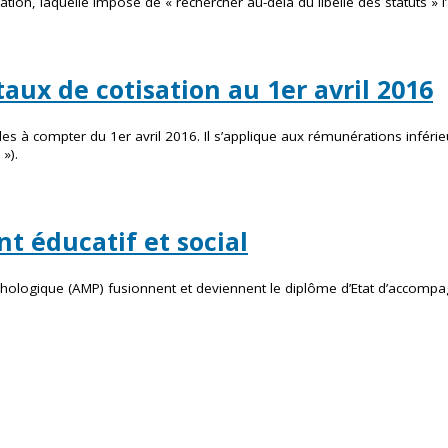
ion, laquelle impose de « rechercher au-delà du libellé des statuts » l’a
aux de cotisation au 1er avril 2016
liales à compter du 1er avril 2016. Il s’applique aux rémunérations inf
»).
t éducatif et social
ychologique (AMP) fusionnent et deviennent le diplôme d’Etat d’accompagn