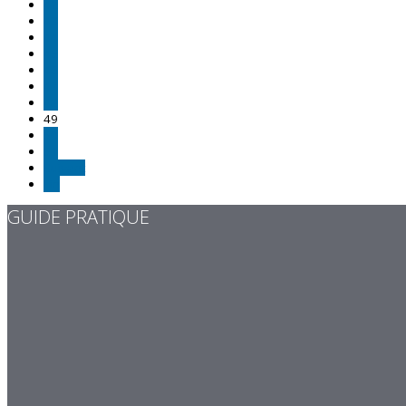
42
43
44
45
46
47
48
49
50
51
Suivant
Fin
GUIDE PRATIQUE