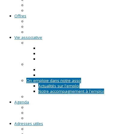
FAQ - Questions/Réponses
Location d'outils pédagogiques
Offres
Emplois
Missions de services civiques
Stages
Vie associative
On créé notre asso
Comment faire ?
Le projet associatif
Les documents types
On gère notre asso
Actualités
Notre accompagnement à la gestion
On emploie dans notre asso
Actualités sur l'emploi
Notre accompagnement à l'emploi
Appels à projets
Agenda
Permanences du CRVA
RDV asso du CRVA
Temps forts
Adresses utiles
En Pays de la Loire