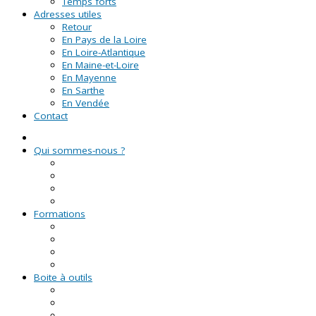
Temps forts
Adresses utiles
Retour
En Pays de la Loire
En Loire-Atlantique
En Maine-et-Loire
En Mayenne
En Sarthe
En Vendée
Contact
Qui sommes-nous ?
La Ligue de l'enseignement
Le CRVA des Pays de la Loire
GUID'ASSO
L'équipe
Formations
Formation Lire et Faire Lire
Formation des bénévoles associatifs
Le Certificat de Formation à la Gestion Associative (CFGA
Formations civiques et citoyennes (FCC)
Boite à outils
Fiches pratiques
Documents types
Guide Pratique de l'Association