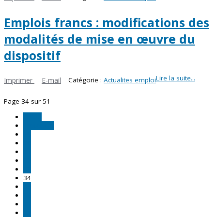
Emplois francs : modifications des
modalités de mise en œuvre du
dispositif
Lire la suite...
Imprimer
E-mail
Catégorie :
Actualites emploi
Page 34 sur 51
Début
Précédent
29
30
31
32
33
34
35
36
37
38