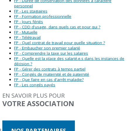
FP - Durée de conservation des données à caractère
personnel
FP - Les stagiaires
FP - Formation professionnelle
FP - Jours fériés
FP - CDD d'usage, dans quels cas et pour qui ?
FP - Mutuelle
FP - Télétravail
FP - Quel contrat de travail pour quelle situation ?
FP - Embaucher son premier salarié
FP - Comprendre la taxe sur les salaires
FP - Quelle est la place des salarié.e.s dans les instances de
décision ?
FP - Gérer des contrats à temps partiel
FP - Congés de maternité et de paternité
FP - Que faire en cas d'arrêt maladie?
FP - Les congés payés
EN SAVOIR PLUS POUR
VOTRE ASSOCIATION
NOS PARTENAIRES