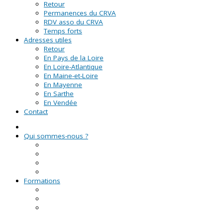
Retour
Permanences du CRVA
RDV asso du CRVA
Temps forts
Adresses utiles
Retour
En Pays de la Loire
En Loire-Atlantique
En Maine-et-Loire
En Mayenne
En Sarthe
En Vendée
Contact
Qui sommes-nous ?
La Ligue de l'enseignement
Le CRVA des Pays de la Loire
GUID'ASSO
L'équipe
Formations
Formation Lire et Faire Lire
Formation des bénévoles associatifs
Le Certificat de Formation à la Gestion Associative
(CFGA)