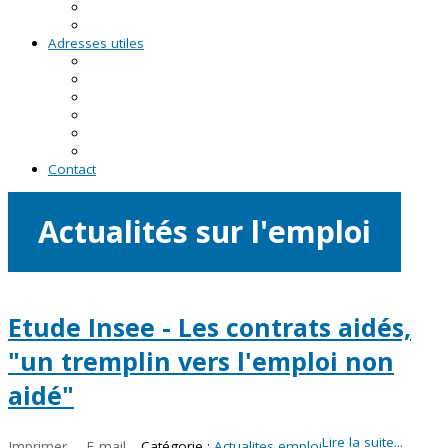
RDV asso du CRVA
Temps forts
Adresses utiles
En Pays de la Loire
En Loire-Atlantique
En Maine-et-Loire
En Mayenne
En Sarthe
En Vendée
Contact
Actualités sur l'emploi
Etude Insee - Les contrats aidés,
"un tremplin vers l'emploi non
aidé"
Lire la suite...
Imprimer
E-mail
Catégorie :
Actualites emploi