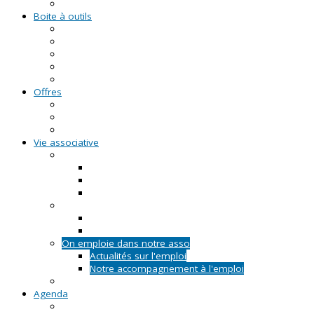
Formations civiques et citoyennes (FCC)
Boite à outils
Fiches pratiques
Documents types
Guide Pratique de l'Association
FAQ - Questions/Réponses
Location d'outils pédagogiques
Offres
Emplois
Missions de services civiques
Stages
Vie associative
On créé notre asso
Comment faire ?
Le projet associatif
Les documents types
On gère notre asso
Actualités
Notre accompagnement à la gestion
On emploie dans notre asso
Actualités sur l'emploi
Notre accompagnement à l'emploi
Appels à projets
Agenda
Permanences du CRVA