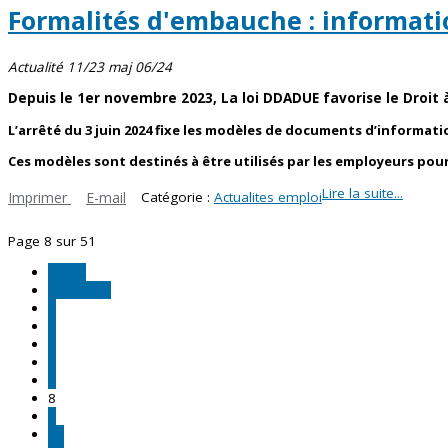
Formalités d'embauche : informati
Actualité 11/23 maj 06/24
Depuis le 1er novembre 2023, La
loi DDADUE
favorise le Droit 
L’
arrêté du 3 juin 2024
fixe les modèles de
documents d’informati
Ces modèles sont destinés à être utilisés par les employeurs pou
Lire la suite...
Imprimer
E-mail
Catégorie :
Actualites emploi
Page 8 sur 51
Début
Précédent
3
4
5
6
7
8
9
10