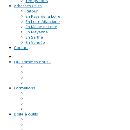
Temps forts
Adresses utiles
Retour
En Pays de la Loire
En Loire-Atlantique
En Maine-et-Loire
En Mayenne
En Sarthe
En Vendée
Contact
Qui sommes-nous ?
La Ligue de l'enseignement
Le CRVA des Pays de la Loire
GUID'ASSO
L'équipe
Formations
Formation Lire et Faire Lire
Formation des bénévoles associatifs
Le Certificat de Formation à la Gestion Associative (CFGA
Formations civiques et citoyennes (FCC)
Boite à outils
Fiches pratiques
Documents types
Guide Pratique de l'Association