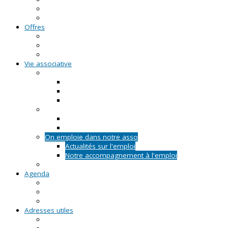
FAQ - Questions/Réponses
Location d'outils pédagogiques
Offres
Emplois
Missions de services civiques
Stages
Vie associative
On créé notre asso
Comment faire ?
Le projet associatif
Les documents types
On gère notre asso
Actualités
Notre accompagnement à la gestion
On emploie dans notre asso
Actualités sur l'emploi
Notre accompagnement à l'emploi
Appels à projets
Agenda
Permanences du CRVA
RDV asso du CRVA
Temps forts
Adresses utiles
En Pays de la Loire