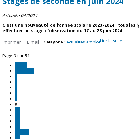
Stages de seconde en juin 2024
Actualité 04/2024
C'est une nouveauté de l’année scolaire 2023-2024 : tous les 
effectuer un stage d'observation du 17 au 28 juin 2024.
Lire la suite...
Imprimer
E-mail
Catégorie :
Actualites emploi
Page 9 sur 51
Début
Précédent
4
5
6
7
8
9
10
11
12
13
Suivant
Fin