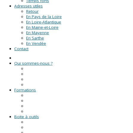
Temps forts
Adresses utiles
Retour
En Pays de la Loire
En Loire-Atlantique
En Maine-et-Loire
En Mayenne
En Sarthe
En Vendée
Contact
Qui sommes-nous ?
La Ligue de l'enseignement
Le CRVA des Pays de la Loire
GUID'ASSO
L'équipe
Formations
Formation Lire et Faire Lire
Formation des bénévoles associatifs
Le Certificat de Formation à la Gestion Associative (CFGA
Formations civiques et citoyennes (FCC)
Boite à outils
Fiches pratiques
Documents types
Guide Pratique de l'Association