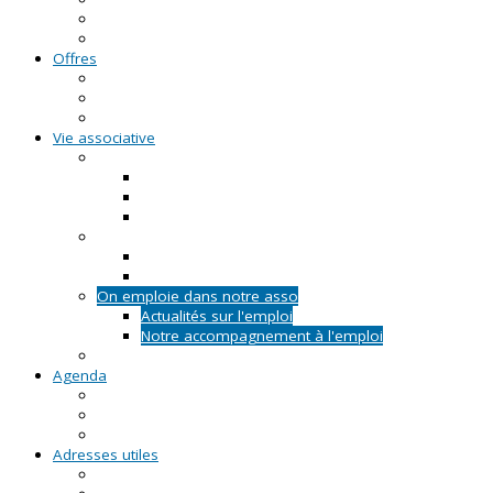
FAQ - Questions/Réponses
Location d'outils pédagogiques
Offres
Emplois
Missions de services civiques
Stages
Vie associative
On créé notre asso
Comment faire ?
Le projet associatif
Les documents types
On gère notre asso
Actualités
Notre accompagnement à la gestion
On emploie dans notre asso
Actualités sur l'emploi
Notre accompagnement à l'emploi
Appels à projets
Agenda
Permanences du CRVA
RDV asso du CRVA
Temps forts
Adresses utiles
En Pays de la Loire